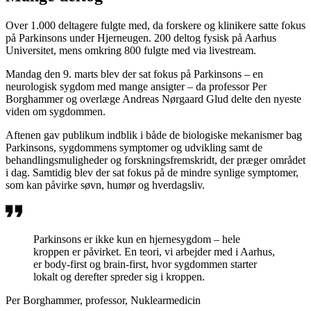
Over 1.000 deltagere fulgte med, da forskere og klinikere satte fokus
på Parkinsons under Hjerneugen. 200 deltog fysisk på Aarhus
Universitet, mens omkring 800 fulgte med via livestream.
Mandag den 9. marts blev der sat fokus på Parkinsons – en
neurologisk sygdom med mange ansigter – da professor Per
Borghammer og overlæge Andreas Nørgaard Glud delte den nyeste
viden om sygdommen.
Aftenen gav publikum indblik i både de biologiske mekanismer bag
Parkinsons, sygdommens symptomer og udvikling samt de
behandlingsmuligheder og forskningsfremskridt, der præger området
i dag. Samtidig blev der sat fokus på de mindre synlige symptomer,
som kan påvirke søvn, humør og hverdagsliv.
Parkinsons er ikke kun en hjernesygdom – hele
kroppen er påvirket. En teori, vi arbejder med i Aarhus,
er body-first og brain-first, hvor sygdommen starter
lokalt og derefter spreder sig i kroppen.
Per Borghammer, professor, Nuklearmedicin